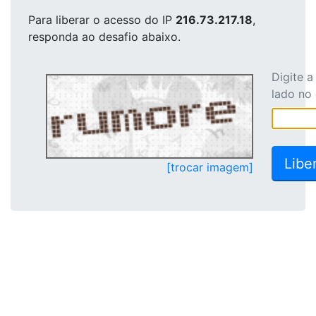
Para liberar o acesso
do IP
216.73.217.18
,
responda ao desafio abaixo.
Digite 
lado no
[trocar imagem]